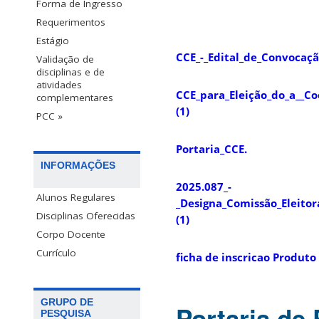
Forma de Ingresso
Requerimentos
Estágio
CCE_-_Edital_de_Convocaçã
Validação de
disciplinas e de
atividades
CCE_para_Eleição_do_a__C
complementares
(1)
PCC »
Portaria_CCE.
INFORMAÇÕES
2025.087_-
Alunos Regulares
_Designa_Comissão_Eleito
Disciplinas Oferecidas
(1)
Corpo Docente
Currículo
ficha de inscricao Produto
GRUPO DE
Portaria de
PESQUISA