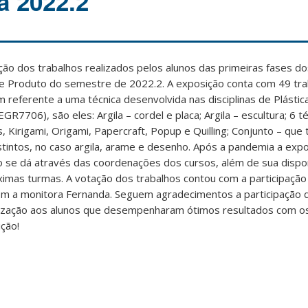
a 2022.2
ção dos trabalhos realizados pelos alunos das primeiras fases d
e Produto do semestre de 2022.2. A exposição conta com 49 tra
m referente a uma técnica desenvolvida nas disciplinas de Plásti
7706), são eles: Argila – cordel e placa; Argila – escultura; 6 t
Kirigami, Origami, Papercraft, Popup e Quilling; Conjunto – que
stintos, no caso argila, arame e desenho. Após a pandemia a exp
ão se dá através das coordenações dos cursos, além de sua dispo
óximas turmas. A votação dos trabalhos contou com a participaçã
 com a monitora Fernanda. Seguem agradecimentos a participação 
nização aos alunos que desempenharam ótimos resultados com os
ção!