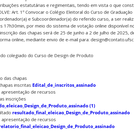
ibuições estatutárias e regimentais, tendo em vista o que consta
LVE: Art. 1º Convocar o Colégio Eleitoral do Curso de Graduaçã
ordenador(a) e Subcoordenador(a) do referido curso, a ser realiz
s 17h30min, por meio do sistema de votação online disponível no
 inscrição das chapas será de 25 de junho a 2 de julho de 2025, 
forma online, mediante envio de e-mail para: design@contato.ufsc.
 do colegiado do Curso de Design de Produto
ão das chapas
chapas inscritas
Edital_de_inscritos_assinado
 apresentação de recursos
s inscrições
do_eleicao_Design_de_Produto_assinado (1)
ultado
resultado_final_eleicao_Design_de_Produto_assinado
a apresentação de recursos
relatorio_final_eleicao_Design_de_Produto_assinado