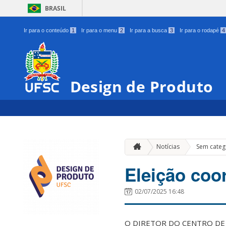
BRASIL
Ir para o conteúdo
1
Ir para o menu
2
Ir para a busca
3
Ir para o rodapé
4
Design de Produto
Notícias
Sem categ
Eleição coo
02/07/2025 16:48
O DIRETOR DO CENTRO DE