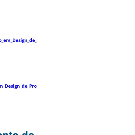
o_em_Design_de_Produto
em_Design_de_Produto
ento do