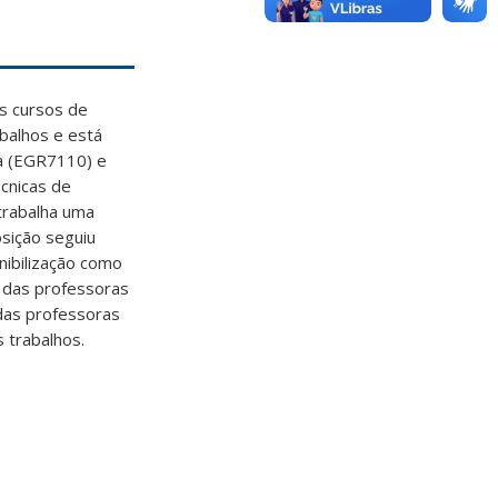
os cursos de
balhos e está
ca (EGR7110) e
écnicas de
 trabalha uma
osição seguiu
nibilização como
o das professoras
das professoras
 trabalhos.