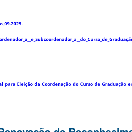
o_09.2025.
oordenador_a__e_Subcoordenador_a__do_Curso_de_Graduaçã
ral_para_Eleição_da_Coordenação_do_Curso_de_Graduação_
 Renovação de Reconhecim